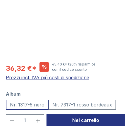
45,40 €*
(20% risparmio)
%
36,32 €*
con il codice sconto
Prezzi incl. IVA piú costi di spedizione
Seleziona
Album
Nr. 1317-5 nero
Nr. 7317-1 rosso bordeaux
Quantità del prodotto: inserisci la quant
Nel carrello