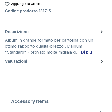
Aggiungi alla wishlist
Codice prodotto
1317-5
Descrizione
Album in grande formato per cartolina con un
ottimo rapporto qualità-prezzo . L'album
"Standard" - provato molte migliaia di…
Di più
Valutazioni
Salta la galleria dei prodotti
Accessory Items