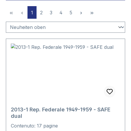
Pagina
Pagina
Pagina
Pagina
Pagina
1
2
3
4
5
2013-1 Rep. Federale 1949-1959 - SAFE
dual
Contenuto: 17 pagine