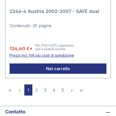
2246-4 Austria 2002-2007 - SAFE dual
Contenuto: 35 pagine
155,75 €*
(20% risparmio)
124,60 €*
con il codice sconto
Prezzi incl. IVA piú costi di spedizione
Nel carrello
Pagina
Pagina
Pagina
Pagina
Pagina
1
2
3
4
5
Contatto