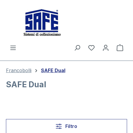
nuto principale
Il c
Francobolli
SAFE Dual
SAFE Dual
Filtro