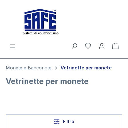
nuto principale
Il c
Monete e Banconote
Vetrinette per monete
Vetrinette per monete
Filtro