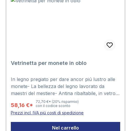
Vetrinetta per monete in oblo
In legno pregiato per dare ancor piú lustro alle
monete- La bellezza del legno lavorato da
maestri del mestiere- Antina ribaltabile, in vetro
con cornici in legno- Ferramenta ottonata per il
72,70 €*
(20% risparmio)
58,16 €*
con il codice sconto
montaggio a parete- Elegante serratura a scatto,
Prezzi incl. IVA piú costi di spedizione
ottonata- Inserto in velluto blu cobalto-
Dimensioni: ca. 375 x 260 x 30 mm · 15 scomparti
Nel carrello
quadrati 15 monete in oblo· Abmessungen : 375