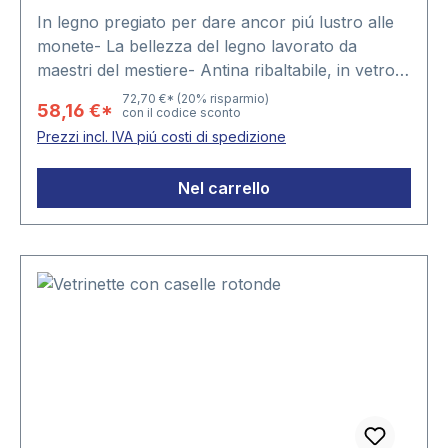
In legno pregiato per dare ancor piú lustro alle
monete- La bellezza del legno lavorato da
maestri del mestiere- Antina ribaltabile, in vetro
con cornici in legno- Ferramenta ottonata per il
72,70 €*
(20% risparmio)
58,16 €*
con il codice sconto
montaggio a parete- Elegante serratura a scatto,
Prezzi incl. IVA piú costi di spedizione
ottonata- Inserto in velluto blu cobalto-
Dimensioni: ca. 375 x 260 x 30 mm • Nr. 5878
Nel carrello
Vetrinetta per 8 "Slabs" con 8 scomparti à 84 x
63 mm.