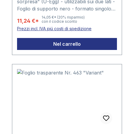
sorpresa" (Ü-Egg) - utilizzabili sui due lati -
Foglio di supporto nero - formato singolo
scomparto: 108 x 72 mm - confezione: 5
14,05 €*
(20% risparmio)
11,24 €*
con il codice sconto
fogli
Prezzi incl. IVA piú costi di spedizione
Nel carrello