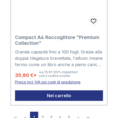
Compact A4 Raccoglitore "Premium
Collection"
Grande capacità fino a 100 fogli. Grazie alla
doppia rilegatura brevettata, l'album rimane
fermo come un libro anche a pieno carico.
Il grande meccanismo a 4 anelli ha una
44,75 €*
(20% risparmio)
35,80 €*
con il codice sconto
spaziatura di 80-80-80mm. L'album è
Prezzi incl. IVA piú costi di spedizione
prodotto in modo molto solido. - copertina
nera- meccanismo robusto a 4 anelli-
Nel carrello
placchetta di metallo lucido sul fronte e
retro- Formato raccoglitore: 275 x 320 x 70
mm- Capienza: 60 mm
Pagina
Pagina
Pagina
Pagina
Pagina
1
2
3
4
5