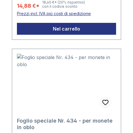
oblo Confezione: 5 fogli Formato del
18,60 €*
(20% risparmio)
14,88 €*
con il codice sconto
foglio 210mm di larghezza x 255mm di
Prezzi incl. IVA piú costi di spedizione
altezza Punzonatura a 4 fori, distanza tra
i fori 80 x 80 x 80mm
Nel carrello
Foglio speciale Nr. 434 - per monete
in oblo