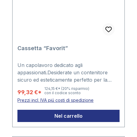
Cassetta “Favorit”
Un capolavoro dedicato agli
appassionati.Desiderate un contenitore
sicuro ed esteticamente perfetto per la
vostra collezione? Per rispondere a questa
124,15 €*
(20% risparmio)
99,32 €*
con il codice sconto
vostra esigenza SAFE ha espressamente
Prezzi incl. IVA piú costi di spedizione
ideato le cassette ad anelli. Le cassette della
linea „Favorit“ riuniscono in sé tutti i
Nel carrello
vantaggi dei raccoglitori ad anelli completi di
custodia e molti altri pregi ancora.La vostra
collezione é al riparo dalla polvere e dallo