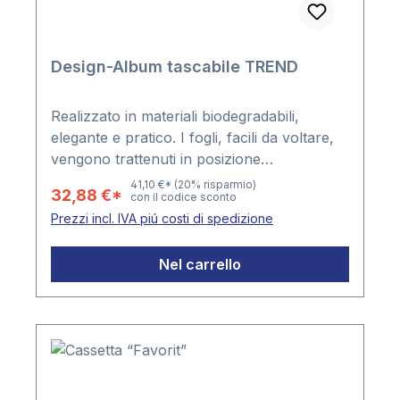
Design-Album tascabile TREND
Realizzato in materiali biodegradabili,
elegante e pratico. I fogli, facili da voltare,
vengono trattenuti in posizione
perfettamente piana dal funzionale
41,10 €*
(20% risparmio)
32,88 €*
con il codice sconto
meccanismo ad anello.32 facciate bianche
Prezzi incl. IVA piú costi di spedizione
con 10 listelli in pergamin e foglio di
riparo.Formato: 240 x 300 x 22 mm.
Nel carrello