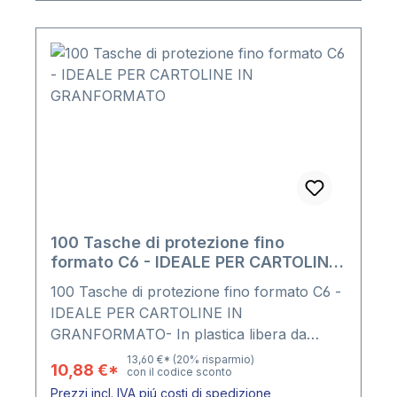
100 Tasche di protezione fino
formato C6 - IDEALE PER CARTOLINE
IN GRANFORMATO
100 Tasche di protezione fino formato C6 -
IDEALE PER CARTOLINE IN
GRANFORMATO- In plastica libera da
ammorbidenti, senza plastificanti o altri
13,60 €*
(20% risparmio)
10,88 €*
con il codice sconto
componenti nocivi - Lato lungo aperto -
Prezzi incl. IVA piú costi di spedizione