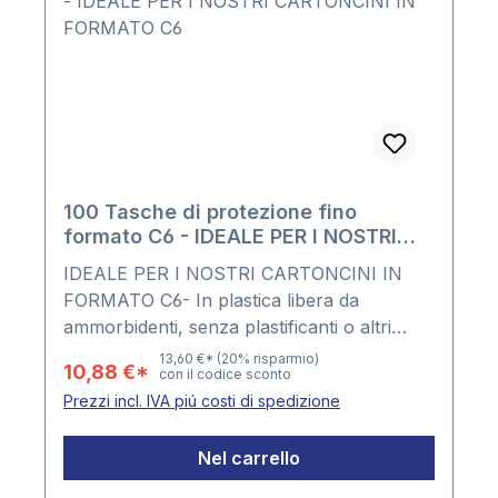
100 Tasche di protezione fino
formato C6 - IDEALE PER I NOSTRI
CARTONCINI IN FORMATO C6
IDEALE PER I NOSTRI CARTONCINI IN
FORMATO C6- In plastica libera da
ammorbidenti, senza plastificanti o altri
componenti nocivi - Lato lungo aperto -
13,60 €*
(20% risparmio)
10,88 €*
con il codice sconto
Materiale PP - Spessore della plastica ca.
Prezzi incl. IVA piú costi di spedizione
0,10 mm Formato : ca. 115 x 163
mmConfezione: 100 tasche
Nel carrello