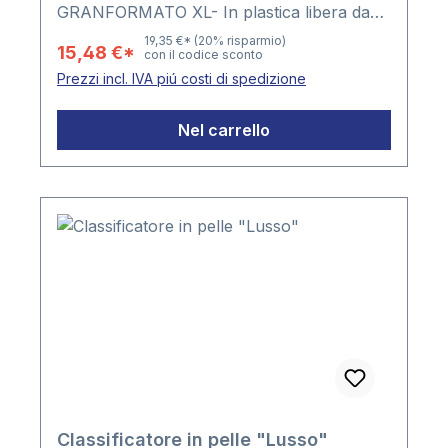
GRANFORMATO XL- In plastica libera da
ammorbidenti, senza plastificanti o altri
19,35 €*
(20% risparmio)
15,48 €*
con il codice sconto
componenti nocivi - Lato lungo aperto -
Prezzi incl. IVA piú costi di spedizione
Materiale PP - Spessore della plastica ca.
0,10 mm Formato : ca. 153 x 214
Nel carrello
mmConfezione: 100 tasche
Classificatore in pelle "Lusso"