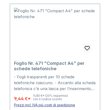
Foglio Nr. 471 "Compact A4" per
schede telefoniche
- Fogli trasparenti per 10 schede
telefoniche ciascuno. - Accanto alla scheda
telefonica c'è una tasca per l'inserimento
dell'etichetta - le etichette sono incluse. -
11,80 €*
(20% risparmio)
9,44 €*
con il codice sconto
Formato del foglio 210mm di larghezza x
Prezzi incl. IVA piú costi di spedizione
255mm di altezza. - 4 fori, distanza tra i fori