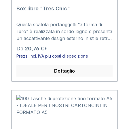
Box libro "Tres Chic"
Questa scatola portaoggetti “a forma di
libro” è realizzata in solido legno e presenta
un accattivante design esterno in stile retrò
con un motivo moresco. Ideale per riporre
Da
20,76 €*
e conservare ogni genere di piccoli oggetti.
Prezzi incl. IVA piú costi di spedizione
Queste scatole in legno di alta qualità
sembrano veri e propri libri antichi e si
Dettaglio
integrano con discrezione nella libreria –
perfette per nascondere gioielli, denaro,
chiavi o piccoli oggetti da collezione. La
scatola può quindi essere semplicemente
collocata sulla libreria. Ogni scatola è
rivestita internamente in velluto, ha una
struttura robusta e si chiude con un
magnete. Che sia come regalo, per la
propria biblioteca o come elegante