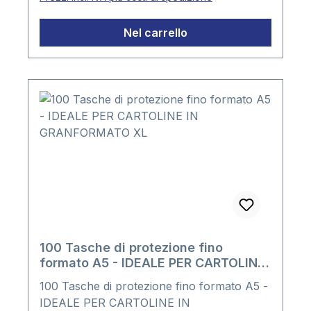
Materiale PP - Spessore della plastica ca.
0,10 mm Formato : ca. 115 x 163
Nel carrello
mmConfezione: 100 tasche
100 Tasche di protezione fino
formato A5 - IDEALE PER CARTOLINE
IN GRANFORMATO XL
100 Tasche di protezione fino formato A5 -
IDEALE PER CARTOLINE IN