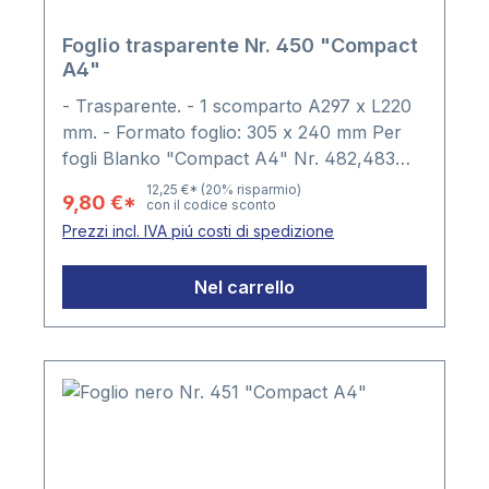
Foglio trasparente Nr. 450 "Compact
A4"
- Trasparente. - 1 scomparto A297 x L220
mm. - Formato foglio: 305 x 240 mm Per
fogli Blanko "Compact A4" Nr. 482,483
Confezione: 5 fogli
12,25 €*
(20% risparmio)
9,80 €*
con il codice sconto
Prezzi incl. IVA piú costi di spedizione
Nel carrello