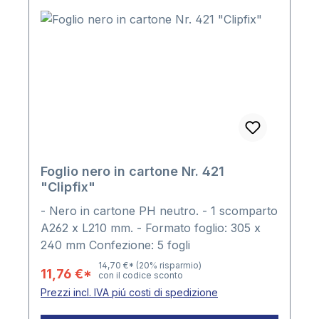
sporco, ma anche dai malintenzionati grazie
alla serratura incorporata.La cassetta si fa
inoltre apprezzare per il design moderno,
l‘accuratezza delle rifiniture e la qualitá dei
materiali tutti di prima scelta.
Foglio nero in cartone Nr. 421
"Clipfix"
- Nero in cartone PH neutro. - 1 scomparto
A262 x L210 mm. - Formato foglio: 305 x
240 mm Confezione: 5 fogli
14,70 €*
(20% risparmio)
11,76 €*
con il codice sconto
Prezzi incl. IVA piú costi di spedizione