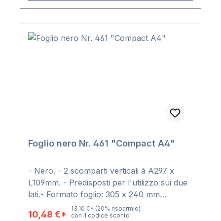
Foglio nero Nr. 461 "Compact A4"
- Nero. - 2 scomparti verticali à A297 x
L109mm. - Predisposti per l'utilizzo sui due
lati.- Formato foglio: 305 x 240 mm
Confezione: 5 fogli
13,10 €*
(20% risparmio)
10,48 €*
con il codice sconto