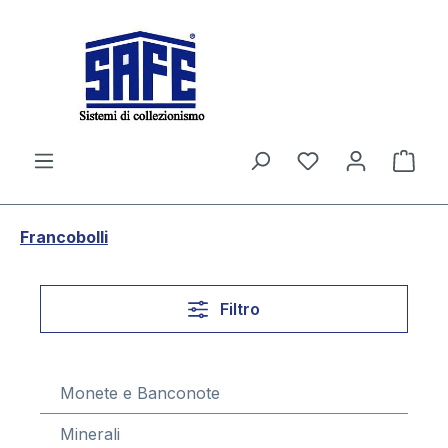
nuto principale
Il c
Francobolli
Filtro
Monete e Banconote
Minerali