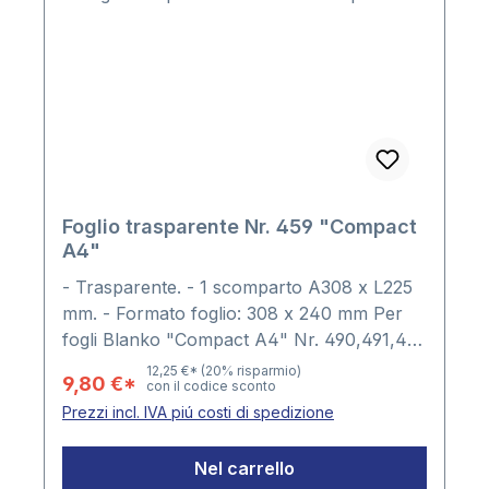
Foglio trasparente Nr. 459 "Compact
A4"
- Trasparente. - 1 scomparto A308 x L225
mm. - Formato foglio: 308 x 240 mm Per
fogli Blanko "Compact A4" Nr. 490,491,492
Confezione: 5 fogli
12,25 €*
(20% risparmio)
9,80 €*
con il codice sconto
Prezzi incl. IVA piú costi di spedizione
Nel carrello