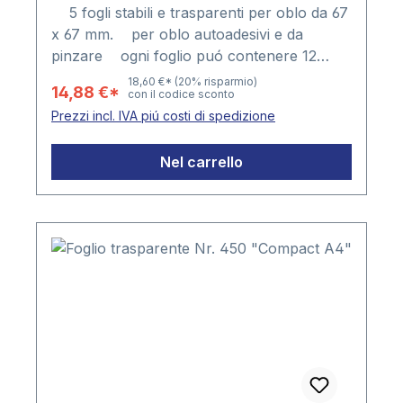
5 fogli stabili e trasparenti per oblo da 67
x 67 mm. per oblo autoadesivi e da
pinzare ogni foglio puó contenere 12
oblo Confezione: 5 fogli Formato del
18,60 €*
(20% risparmio)
14,88 €*
con il codice sconto
foglio 210mm di larghezza x 255mm di
Prezzi incl. IVA piú costi di spedizione
altezza Punzonatura a 4 fori, distanza tra
i fori 80 x 80 x 80mm
Nel carrello