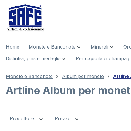
 ricerca
Passa alla navigazione principale
Home
Monete e Banconote
Minerali
Oro
Distintivi, pins e medaglie
Per capsule di champagn
Monete e Banconote
Album per monete
Artline
Artline Album per mone
Produttore
Prezzo