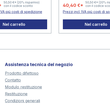
 7394 con taschine
- completo di 4 fogli cod.
50,50 €*
(20% risparmio)
50,50 €*
(20% ri
*
40,40 €*
con il codice sconto
con il codice sc
e integrate in plastica
(con taschine portamone
 IVA piú costi di spedizione
Prezzi incl. IVA piú costi di 
ammorbidenti - Con foglio
integrate) - Con foglio in
o nero -
nero - ampliabileFormato
Nel carrello
Nel carrello
eFormato album: 240 x
240 x 275 x 45 mm
 mm
Assistenza tecnica del negozio
Prodotto difettoso
Contatto
Modulo restituzione
Restituzione
Condizioni generali