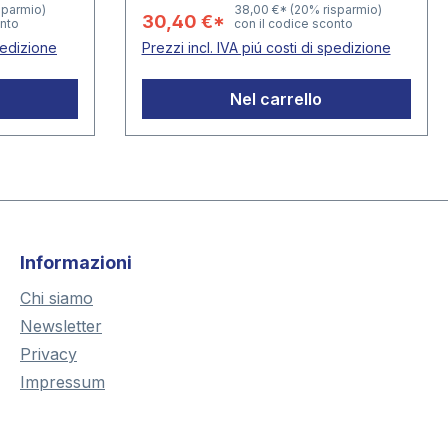
 art. 7395
sparmio)
38,00 €*
(20% risparmio)
30,40 €*
onto
con il codice sconto
te
spedizione
Prezzi incl. IVA piú costi di spedizione
termedio
 album:
Nel carrello
Informazioni
Chi siamo
Newsletter
Privacy
Impressum