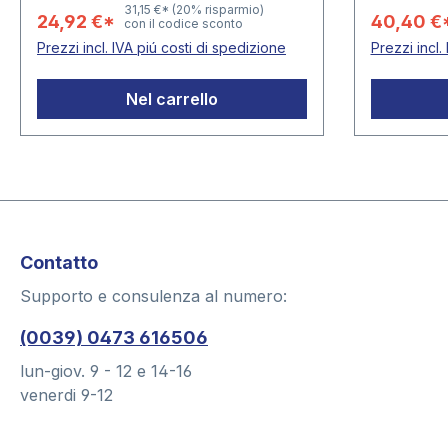
art. 7391-
31,15 €*
(20% risparmio)
24,92 €*
40,40 €
con il codice sconto
portamonet
Prezzi incl. IVA piú costi di spedizione
Prezzi incl.
libera da 
intermedi
Nel carrello
ampliabil
275 x 45
Contatto
Supporto e consulenza al numero:
(0039) 0473 616506
lun-giov. 9 - 12 e 14-16
venerdi 9-12