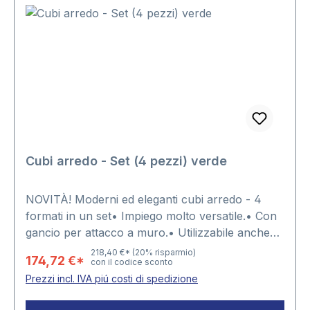
Cubi arredo - Set (4 pezzi) verde
NOVITÀ! Moderni ed eleganti cubi arredo - 4
formati in un set• Impiego molto versatile.• Con
gancio per attacco a muro.• Utilizzabile anche
come tavolino.• Abbinabile a cubi di altri formati
218,40 €*
(20% risparmio)
174,72 €*
con il codice sconto
e colori.• Con spigoli arrotondati.4 diversi
Prezzi incl. IVA piú costi di spedizione
formati:1 x 26 x 26 x 19,5 cm1 x 31 x 31 x 19,5 cm1
x 36 x 36 x 19,5 cm1 x 41 x 41 x 19,5 cm