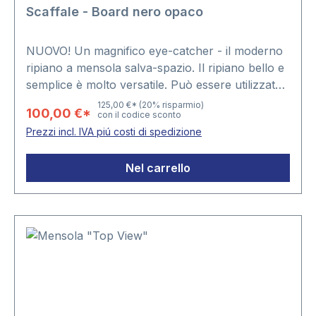
Scaffale - Board nero opaco
NUOVO! Un magnifico eye-catcher - il moderno
ripiano a mensola salva-spazio. Il ripiano bello e
semplice è molto versatile. Può essere utilizzato
in soggiorno, camera da letto e sala da pranzo e
125,00 €*
(20% risparmio)
100,00 €*
con il codice sconto
offre su 5 piani spazio per libri, oggetti da
Prezzi incl. IVA piú costi di spedizione
collezione e molto altro. Il ripiano è costituito da
una parete posteriore nella quale sono inseriti e
Nel carrello
avvitati i 5 ripiani. - Materiale MDF. - Colore nero
opaco. - 5 ripiani, distanza 24 cm ciascuno. -
Superficie di appoggio 22 x 43 cm ciascuna. -
Dimensioni della parete posteriore: ca. 130 x 24
cm. - Il ripiano viene fornito con le viti.