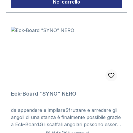
Nel carrello
Eck-Board “SYNO” NERO
da appendere e impilareSfruttare e arredare gli
angoli di una stanza è finalmente possibile grazie
a Eck-Board.Gli scaffali angolari possono essere
appoggiati l’uno sull’altro o appesi singolarmente
58,65 €*
(20% risparmio)