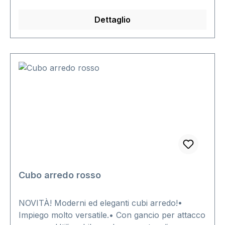
= 26 x 26 x 19,5 cmDimensione 2 = 31 x 31 x 19,5
Dettaglio
cmDimensione 3 = 36 x 36 x 19,5 cmDimensione
4 = 41 x 41 x 19,5 cm Seleziona il formato
desiderato.
Cubo arredo rosso
NOVITÀ! Moderni ed eleganti cubi arredo!•
Impiego molto versatile.• Con gancio per attacco