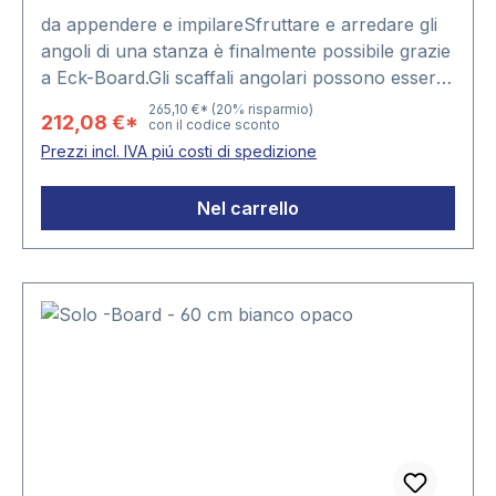
da appendere e impilareSfruttare e arredare gli
angoli di una stanza è finalmente possibile grazie
a Eck-Board.Gli scaffali angolari possono essere
appoggiati l’uno sull’altro o appesi singolarmente
265,10 €*
(20% risparmio)
212,08 €*
con il codice sconto
mediante i pratici dispositivi di supporto fissati sul
Prezzi incl. IVA piú costi di spedizione
retro del mobile.tutti i 4 formati in un set:
Dimensione 1 = 20 x 20 x 19 cmDimensione 2 =
Nel carrello
30 x 30 x 23 cmDimensione 3 = 40 x 40 x 27
cmDimensione 4 = 50 x 50 x 31 cm