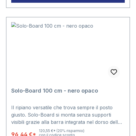
Solo-Board 100 cm - nero opaco
Il ripiano versatile che trova sempre il posto
giusto. Solo-Board si monta senza supporti
visibili grazie alla barra integrata nel dorso dello
spessore di 4 cm, che assicura un fissaggio
120,55 €*
(20% risparmio)
96,44 €*
con il codice sconto