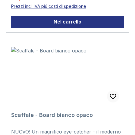
semplice e di sicuro effetto estetico.Articolo
Prezzi incl. IVA piú costi di spedizione
disponibile solo in coppia.Colore nero
opacoLunghezza 100 cmProfondità: 23 cm
Nel carrello
Scaffale - Board bianco opaco
NUOVO! Un magnifico eye-catcher - il moderno