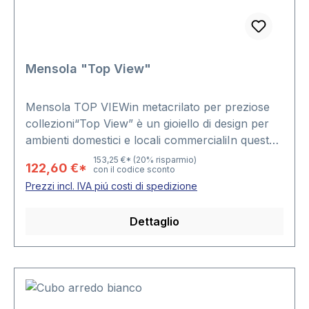
Mensola "Top View"
Mensola TOP VIEWin metacrilato per preziose
collezioni“Top View” è un gioiello di design per
ambienti domestici e locali commercialiIn questo
caso il nostro capo-designer ha creato un
153,25 €*
(20% risparmio)
122,60 €*
con il codice sconto
oggetto davvero straordinario: le mensole sono
Prezzi incl. IVA piú costi di spedizione
interamente realizzate in metacrilato, senza
l’interferenza di parti in metallo, così da
Dettaglio
valorizzare appieno gli orologi. “Top View” è
costituito da due colonnine cilindriche, che
possono essere posizionate vicine o distanziate.
Le colonnine sono disponibili in nero o
completamente trasparenti. Il montaggio non
richiede attrezzi né altri strumenti. Dimensioni: 70