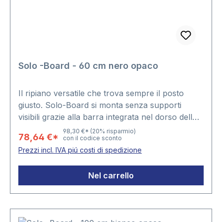
Solo -Board - 60 cm nero opaco
Il ripiano versatile che trova sempre il posto
giusto. Solo-Board si monta senza supporti
visibili grazie alla barra integrata nel dorso dello
spessore di 4 cm, che assicura un fissaggio
98,30 €*
(20% risparmio)
78,64 €*
con il codice sconto
semplice e di sicuro effetto estetico.Articolo
Prezzi incl. IVA piú costi di spedizione
disponibile solo in coppia.Colore nero
opacoLunghezza 60cmProfondità: 23 cm
Nel carrello