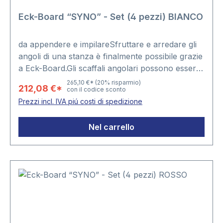
Eck-Board “SYNO” - Set (4 pezzi) BIANCO
da appendere e impilareSfruttare e arredare gli
angoli di una stanza è finalmente possibile grazie
a Eck-Board.Gli scaffali angolari possono essere
appoggiati l’uno sull’altro o appesi singolarmente
265,10 €*
(20% risparmio)
212,08 €*
con il codice sconto
mediante i pratici dispositivi di supporto fissati sul
Prezzi incl. IVA piú costi di spedizione
retro del mobile.tutti i 4 formati in un set:
Dimensione 1 = 20 x 20 x 19 cmDimensione 2 =
Nel carrello
30 x 30 x 23 cmDimensione 3 = 40 x 40 x 27
cmDimensione 4 = 50 x 50 x 31 cm