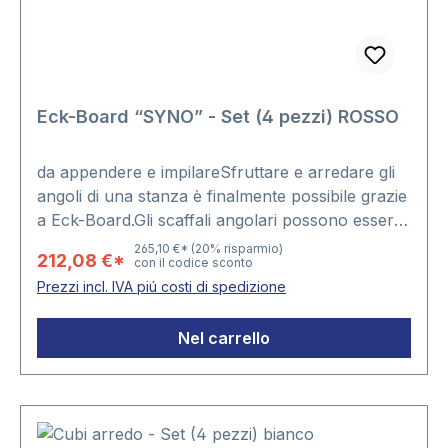
Eck-Board “SYNO” - Set (4 pezzi) ROSSO
da appendere e impilareSfruttare e arredare gli
angoli di una stanza è finalmente possibile grazie
a Eck-Board.Gli scaffali angolari possono essere
appoggiati l’uno sull’altro o appesi singolarmente
265,10 €*
(20% risparmio)
212,08 €*
con il codice sconto
mediante i pratici dispositivi di supporto fissati sul
Prezzi incl. IVA piú costi di spedizione
retro del mobile.tutti i 4 formati in un set:
Dimensione 1 = 20 x 20 x 19 cmDimensione 2 =
Nel carrello
30 x 30 x 23 cmDimensione 3 = 40 x 40 x 27
cmDimensione 4 = 50 x 50 x 31 cm