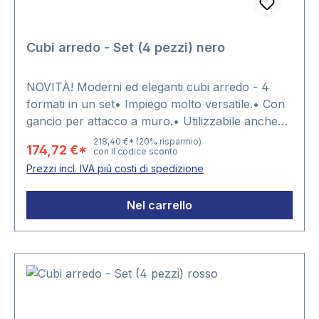
Cubi arredo - Set (4 pezzi) nero
NOVITÀ! Moderni ed eleganti cubi arredo - 4
formati in un set• Impiego molto versatile.• Con
gancio per attacco a muro.• Utilizzabile anche
come tavolino.• Abbinabile a cubi di altri formati
218,40 €*
(20% risparmio)
174,72 €*
con il codice sconto
e colori.• Con spigoli arrotondati.4 diversi
Prezzi incl. IVA piú costi di spedizione
formati:1 x 26 x 26 x 19,5 cm1 x 31 x 31 x 19,5 cm1
x 36 x 36 x 19,5 cm1 x 41 x 41 x 19,5 cm
Nel carrello