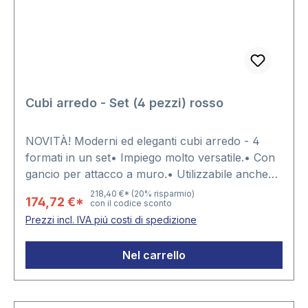
Cubi arredo - Set (4 pezzi) rosso
NOVITÀ! Moderni ed eleganti cubi arredo - 4
formati in un set• Impiego molto versatile.• Con
gancio per attacco a muro.• Utilizzabile anche
come tavolino.• Abbinabile a cubi di altri formati
218,40 €*
(20% risparmio)
174,72 €*
con il codice sconto
e colori.• Con spigoli arrotondati.4 diversi
Prezzi incl. IVA piú costi di spedizione
formati:1 x 26 x 26 x 19,5 cm1 x 31 x 31 x 19,5 cm1
x 36 x 36 x 19,5 cm1 x 41 x 41 x 19,5 cm
Nel carrello