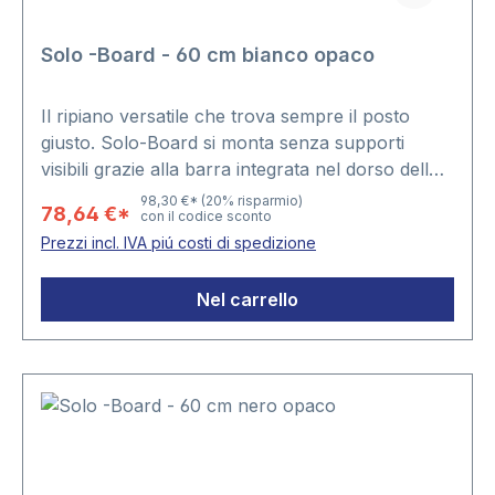
Solo -Board - 60 cm bianco opaco
Il ripiano versatile che trova sempre il posto
giusto. Solo-Board si monta senza supporti
visibili grazie alla barra integrata nel dorso dello
spessore di 4 cm, che assicura un fissaggio
98,30 €*
(20% risparmio)
78,64 €*
con il codice sconto
semplice e di sicuro effetto estetico.Articolo
Prezzi incl. IVA piú costi di spedizione
disponibile solo in coppia.Colore bianco
opacoLunghezza 60cmProfondità: 23 cm
Nel carrello