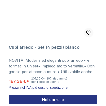
Cubi arredo - Set (4 pezzi) bianco
NOVITÀ! Moderni ed eleganti cubi arredo - 4
formati in un set• Impiego molto versatile.• Con
gancio per attacco a muro.• Utilizzabile anche
come tavolino.• Abbinabile a cubi di altri formati
209,20 €*
(20% risparmio)
167,36 €*
con il codice sconto
e colori.• Con spigoli arrotondati.4 diversi
Prezzi incl. IVA piú costi di spedizione
formati:1 x 26 x 26 x 19,5 cm1 x 31 x 31 x 19,5 cm1
x 36 x 36 x 19,5 cm1 x 41 x 41 x 19,5 cm
Nel carrello