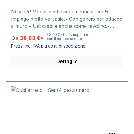
NOVITÀ! Moderni ed eleganti cubi arredo!•
Impiego molto versatile.• Con gancio per attacco
a muro.• Utilizzabile anche come tavolino.•
Abbinabile a cubi di altri formati e colori.• Bello
48,60 €*
(20% risparmio)
Da
38,88 €*
con il codice sconto
come pezzo singolo e come set.• Con spigoli
Prezzi incl. IVA piú costi di spedizione
arrotondati.Disponibile in 4 formati:Dimensione 1
= 26 x 26 x 19,5 cmDimensione 2 = 31 x 31 x 19,5
Dettaglio
cmDimensione 3 = 36 x 36 x 19,5 cmDimensione
4 = 41 x 41 x 19,5 cm Seleziona il formato
desiderato.