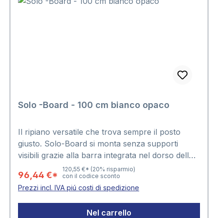
Solo -Board - 100 cm bianco opaco
Il ripiano versatile che trova sempre il posto
giusto. Solo-Board si monta senza supporti
visibili grazie alla barra integrata nel dorso dello
spessore di 4 cm, che assicura un fissaggio
120,55 €*
(20% risparmio)
96,44 €*
con il codice sconto
semplice e di sicuro effetto estetico.Articolo
Prezzi incl. IVA piú costi di spedizione
disponibile solo in coppia.Colore bianco
opacoLunghezza 100 cmProfondità: 23 cm
Nel carrello