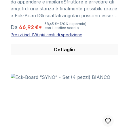
da appendere e impilareSfruttare e arredare gli
angoli di una stanza è finalmente possibile grazie
a Eck-Board.Gli scaffali angolari possono essere
appoggiati l’uno sull’altro o appesi singolarmente
58,65 €*
(20% risparmio)
Da
46,92 €*
con il codice sconto
mediante i pratici dispositivi di supporto fissati sul
Prezzi incl. IVA piú costi di spedizione
retro del mobile.Disponibile in 4
formati:Dimensione 1 = 20 x 20 x 19
Dettaglio
cmDimensione 2 = 30 x 30 x 23 cmDimensione 3
= 40 x 40 x 27 cmDimensione 4 = 50 x 50 x 31
cm Seleziona il formato desiderato.