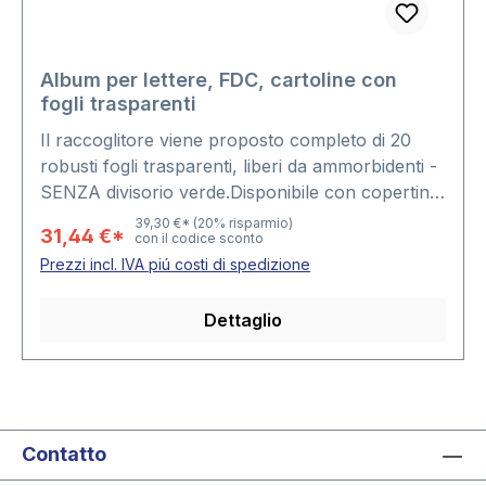
Album per lettere, FDC, cartoline con
fogli trasparenti
Il raccoglitore viene proposto completo di 20
robusti fogli trasparenti, liberi da ammorbidenti -
SENZA divisorio verde.Disponibile con copertina
ovattata in "Yokama" rosso bordeaux o
39,30 €*
(20% risparmio)
31,44 €*
con il codice sconto
marrone, il raccoglitore usufruisce del robusto
Prezzi incl. IVA piú costi di spedizione
meccanismo di chiusura a due anelli. Formato:
Raccoglitore: 250 x 150 x 68 mm • Foglio: 215 x
Dettaglio
130 mmCapienza: piú di 100 FDC´s, lettere,
cartoline
Contatto