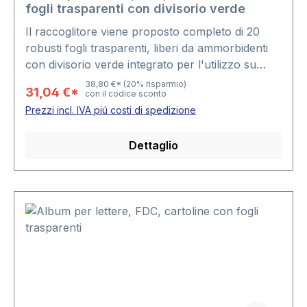
fogli trasparenti con divisorio verde
Il raccoglitore viene proposto completo di 20
robusti fogli trasparenti, liberi da ammorbidenti
con divisorio verde integrato per l'utilizzo su
entrambi i lati Nr. 872.Disponibile con copertina
38,80 €*
(20% risparmio)
31,04 €*
con il codice sconto
ovattata in "Yokama" rosso bordeaux o
Prezzi incl. IVA piú costi di spedizione
marrone, il raccoglitore usufruisce del robusto
meccanismo di chiusura a due anelli. Formato:
Dettaglio
Raccoglitore: 250 x 150 x 68 mm • Foglio: 215 x
130 mmCapienza: piú di 100 FDC´s, lettere,
cartoline