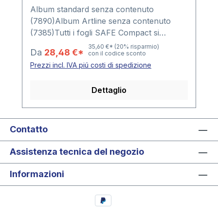
Album standard senza contenuto
(7890)Album Artline senza contenuto
(7385)Tutti i fogli SAFE Compact si
inseriscono in questi album.Inoltre, sono
35,60 €*
(20% risparmio)
Da
28,48 €*
con il codice sconto
disponibili fogli speciali per Euro, set di
Prezzi incl. IVA piú costi di spedizione
monete, monete in PP, monete in oblo,
ecc. L'album Coin Compact puó
Dettaglio
contenere fino 35 fogli Nr. 7855 per gli
oblo formato esterno 50 x 50 mm o fogli
Nr. 7857 per gli oblo formato esterno 68
x 67 mm. Formato Album: 250 x 330 x 80
Contatto
mm
Assistenza tecnica del negozio
Informazioni