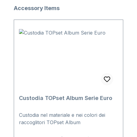
Salta la galleria dei prodotti
Accessory Items
Custodia TOPset Album Serie Euro
Custodia nel materiale e nei colori dei
raccoglitori TOPset Album