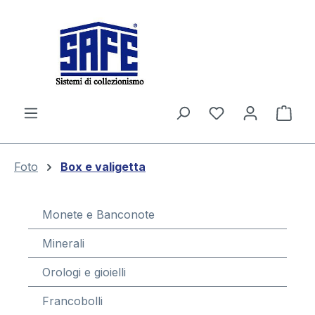
nuto principale
Il c
Foto
Box e valigetta
Monete e Banconote
Minerali
Orologi e gioielli
Francobolli