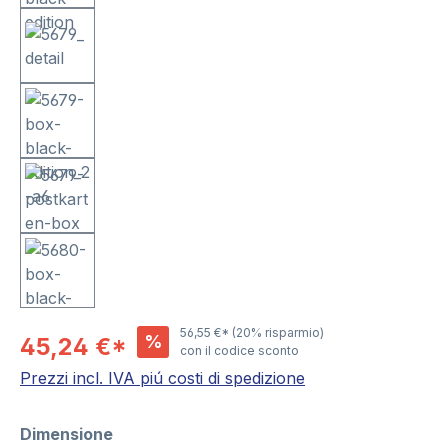
56,55 €*
(20% risparmio)
%
45,24 €*
con il codice sconto
Prezzi incl. IVA piú costi di spedizione
Seleziona
Dimensione