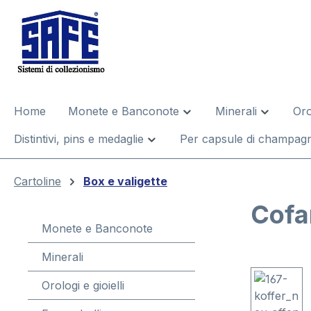
 ricerca
Passa alla navigazione principale
Home
Monete e Banconote
Minerali
Oro
Distintivi, pins e medaglie
Per capsule di champagn
Cartoline
Box e valigette
Cofa
Monete e Banconote
Minerali
Salta la gal
Orologi e gioielli