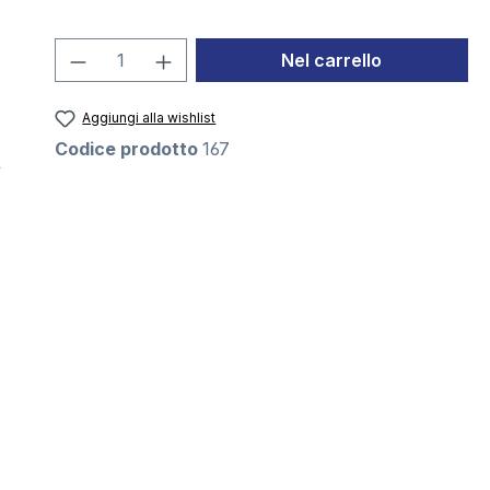
Quantità del prodotto: inserisci la 
Nel carrello
Aggiungi alla wishlist
Codice prodotto
167