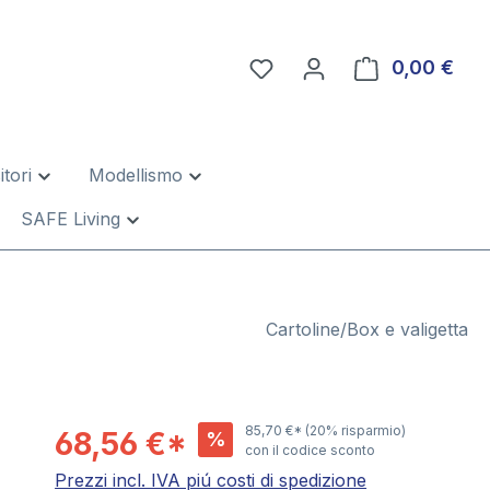
0,00 €
Il c
tori
Modellismo
SAFE Living
Cartoline/Box e valigetta
85,70 €*
(20% risparmio)
68,56 €*
%
con il codice sconto
Prezzi incl. IVA piú costi di spedizione