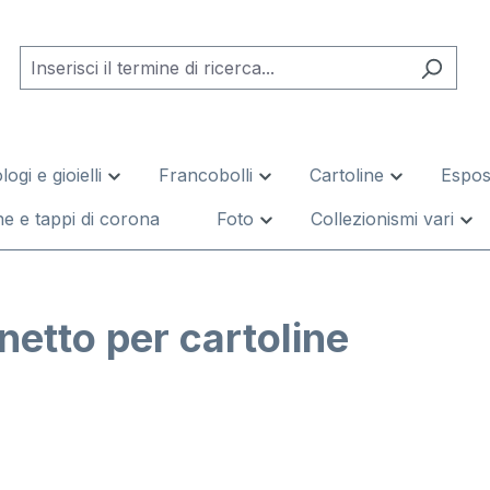
logi e gioielli
Francobolli
Cartoline
Esposi
e e tappi di corona
Foto
Collezionismi vari
netto per cartoline
leria di immagini