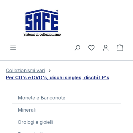
nuto principale
Il c
Collezionismi vari
Per CD's e DVD's, dischi singles, dischi LP's
Monete e Banconote
Minerali
Orologi e gioielli