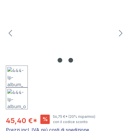
Salta la galleria di immagini
56,75 €*
(20% risparmio)
%
45,40 €*
con il codice sconto
Prezzi incl. IVA piú costi di spedizione