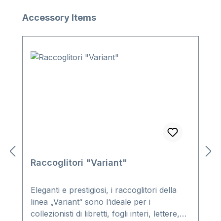
Salta la galleria dei prodotti
Accessory Items
Raccoglitori "Variant"
Eleganti e prestigiosi, i raccoglitori della
linea „Variant“ sono l‘ideale per i
collezionisti di libretti, fogli interi, lettere,