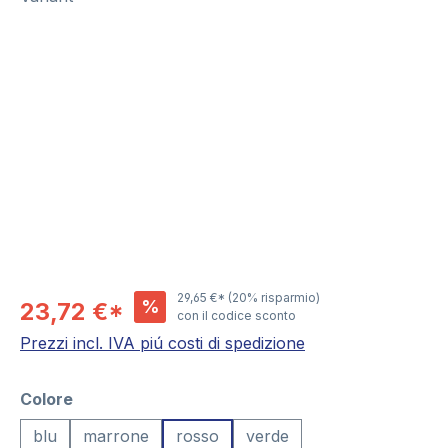
Salta la galleria di immagini
29,65 €*
(20% risparmio)
%
23,72 €*
con il codice sconto
Prezzi incl. IVA piú costi di spedizione
Seleziona
Colore
blu
marrone
rosso
verde