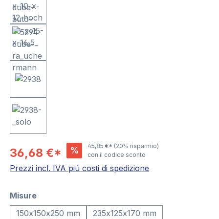
45,85 €*
(20% risparmio)
%
36,68 €*
con il codice sconto
Prezzi incl. IVA piú costi di spedizione
Seleziona
Misure
150x150x250 mm
235x125x170 mm