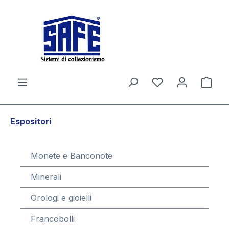
nuto principale
Il c
Espositori
Monete e Banconote
Minerali
Orologi e gioielli
Francobolli