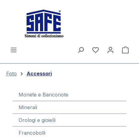
nuto principale
Il c
Foto
Accessori
Monete e Banconote
Minerali
Orologi e gioielli
Francobolli