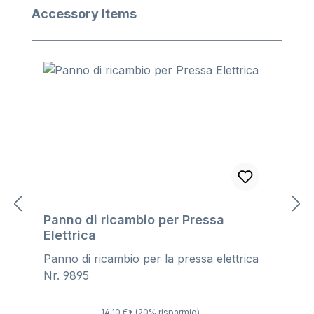
Salta la galleria dei prodotti
Accessory Items
Panno di ricambio per Pressa
Elettrica
Panno di ricambio per la pressa elettrica
Nr. 9895
14,10 €*
(20% risparmio)