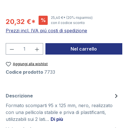
25,40 €*
(20% risparmio)
%
20,32 €*
con il codice sconto
Prezzi incl. IVA piú costi di spedizione
Quantità del prodotto: inserisci la quant
Nel carrello
Aggiungi alla wishlist
Codice prodotto
7733
Descrizione
Formato scomparti 95 x 125 mm, nero, realizzato
con una pellicola stabile e priva di plastificanti,
utilizzabili sui 2 lati…
Di più