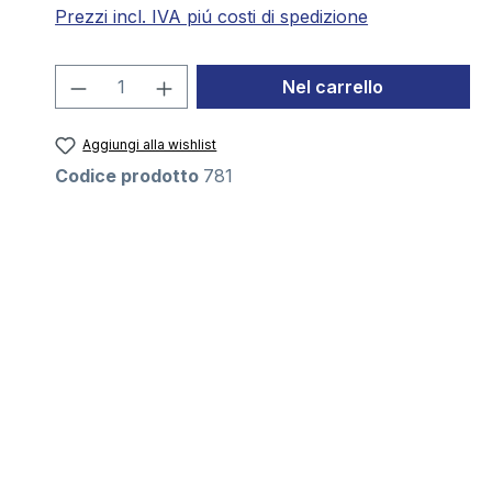
Prezzi incl. IVA piú costi di spedizione
Quantità del prodotto: inserisci la 
Nel carrello
Aggiungi alla wishlist
Codice prodotto
781