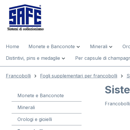
 ricerca
Passa alla navigazione principale
Home
Monete e Banconote
Minerali
Oro
Distintivi, pins e medaglie
Per capsule di champagn
Francobolli
Fogli supplementari per francobolli
S
Siste
Monete e Banconote
Francobolli
Minerali
Orologi e gioielli
Salta la gal