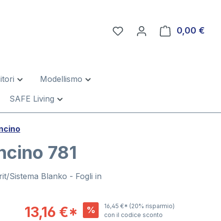
0,00 €
Il c
tori
Modellismo
SAFE Living
oncino
oncino 781
it/Sistema Blanko - Fogli in
16,45 €*
(20% risparmio)
13,16 €*
%
con il codice sconto