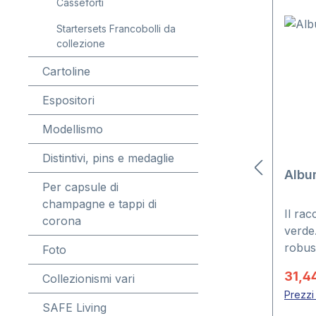
Casseforti
Startersets Francobolli da
collezione
Cartoline
Espositori
Modellismo
Distintivi, pins e medaglie
Album
Per capsule di
champagne e tappi di
Il rac
corona
verde
robus
Foto
mmCap
31,4
Collezionismi vari
Prezzi 
SAFE Living