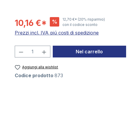
12,70 €*
(20% risparmio)
10,16 €*
%
con il codice sconto
Prezzi incl. IVA piú costi di spedizione
Quantità del prodotto: inserisci la 
Nel carrello
Aggiungi alla wishlist
Codice prodotto
873