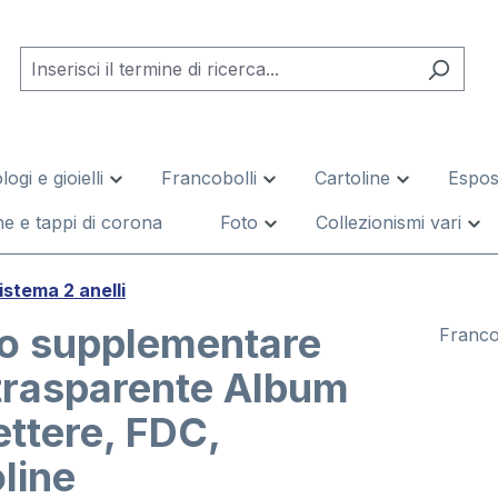
logi e gioielli
Francobolli
Cartoline
Esposi
e e tappi di corona
Foto
Collezionismi vari
istema 2 anelli
io supplementare
Francob
trasparente Album
ettere, FDC,
line