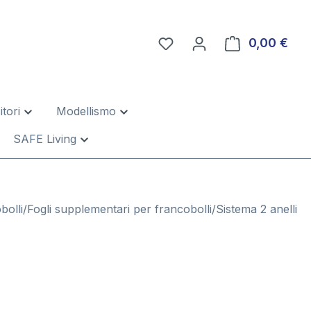
0,00 €
Il c
tori
Modellismo
SAFE Living
olli/Fogli supplementari per francobolli/Sistema 2 anelli