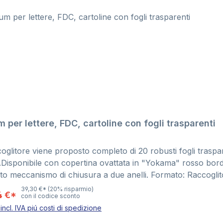
 per lettere, FDC, cartoline con fogli trasparenti
coglitore viene proposto completo di 20 robusti fogli traspa
.Disponibile con copertina ovattata in "Yokama" rosso bord
to meccanismo di chiusura a due anelli. Formato: Raccoglit
ienza: piú di 100 FDC´s, lettere, cartoline
39,30 €*
(20% risparmio)
4 €*
con il codice sconto
incl. IVA piú costi di spedizione