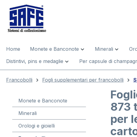
 ricerca
Passa alla navigazione principale
Home
Monete e Banconote
Minerali
Oro
Distintivi, pins e medaglie
Per capsule di champagn
Francobolli
Fogli supplementari per francobolli
S
Fogl
Monete e Banconote
873 
Minerali
per l
Orologi e gioielli
carto