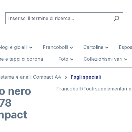
logi e gioielli
Francobolli
Cartoline
Esposi
e e tappi di corona
Foto
Collezionismi vari
istema 4 anelli Compact A4
Fogli speciali
io nero
Francobolli/Fogli supplementari p
478
mpact