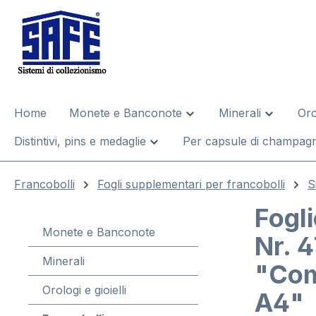
 ricerca
Passa alla navigazione principale
Home
Monete e Banconote
Minerali
Oro
Distintivi, pins e medaglie
Per capsule di champagn
Francobolli
Fogli supplementari per francobolli
S
Fogl
Monete e Banconote
Nr. 
Minerali
"Co
Orologi e gioielli
A4"