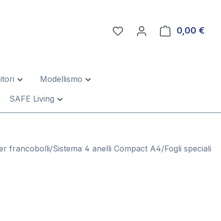
0,00 €
Il c
tori
Modellismo
SAFE Living
er francobolli/Sistema 4 anelli Compact A4/Fogli speciali