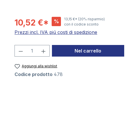
13,15 €*
(20% risparmio)
10,52 €*
%
con il codice sconto
Prezzi incl. IVA piú costi di spedizione
Quantità del prodotto: inserisci la 
Nel carrello
Aggiungi alla wishlist
Codice prodotto
478