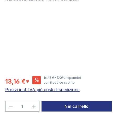
Salta la galleria di immagini
16,45 €*
(20% risparmio)
%
13,16 €*
con il codice sconto
Prezzi incl. IVA piú costi di spedizione
Quantità del prodotto: inserisci la quant
Nel carrello