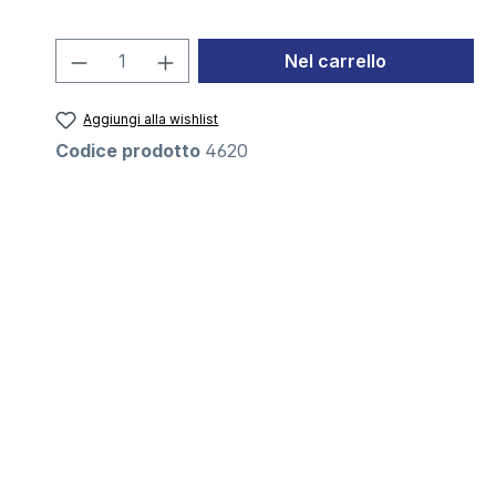
Quantità del prodotto: inserisci la 
Nel carrello
Aggiungi alla wishlist
Codice prodotto
4620