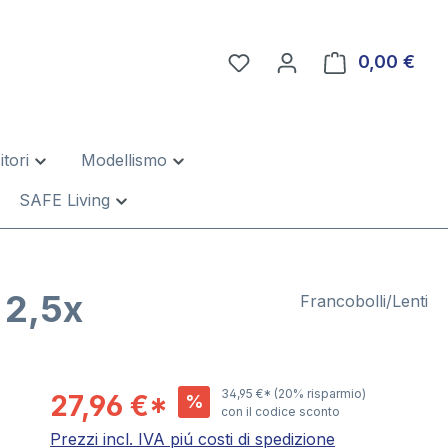
0,00 €
Il c
tori
Modellismo
SAFE Living
 2,5x
Francobolli/Lenti
34,95 €*
(20% risparmio)
27,96 €*
%
con il codice sconto
Prezzi incl. IVA piú costi di spedizione