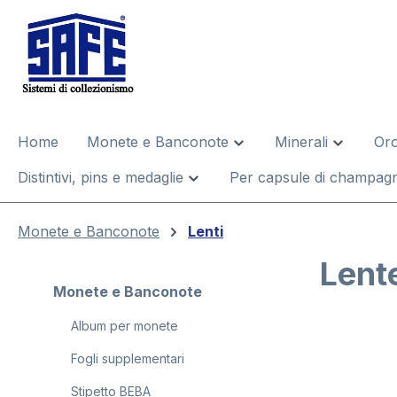
 ricerca
Passa alla navigazione principale
Home
Monete e Banconote
Minerali
Oro
Distintivi, pins e medaglie
Per capsule di champagn
Monete e Banconote
Lenti
Lente
Monete e Banconote
Album per monete
Salta la gal
Fogli supplementari
Stipetto BEBA