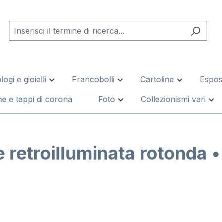
logi e gioielli
Francobolli
Cartoline
Esposi
e e tappi di corona
Foto
Collezionismi vari
 retroilluminata rotonda •
leria di immagini