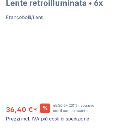
Lente retroilluminata • 6x
Francobolli/Lenti
Salta la galleria di immagini
45,50 €*
(20% risparmio)
%
36,40 €*
con il codice sconto
Prezzi incl. IVA piú costi di spedizione