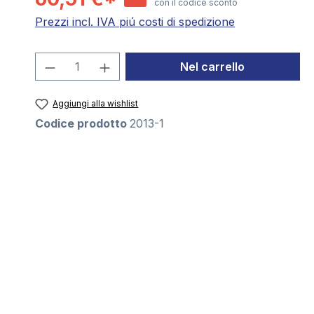
con il codice sconto
Prezzi incl. IVA piú costi di spedizione
Quantità del prodotto: inserisci la 
Nel carrello
Aggiungi alla wishlist
Codice prodotto
2013-1