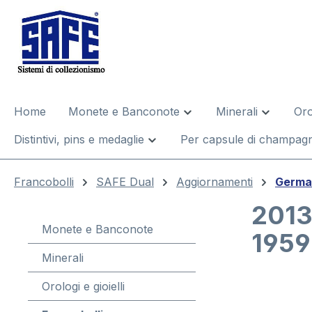
 ricerca
Passa alla navigazione principale
Home
Monete e Banconote
Minerali
Oro
Distintivi, pins e medaglie
Per capsule di champagn
Francobolli
SAFE Dual
Aggiornamenti
Germa
2013
Monete e Banconote
1959
Minerali
Orologi e gioielli
Salta la gal