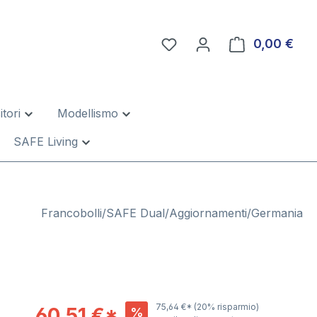
0,00 €
Il c
tori
Modellismo
SAFE Living
Francobolli/SAFE Dual/Aggiornamenti/Germania
75,64 €*
(20% risparmio)
60,51 €*
%