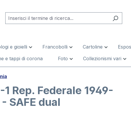
logi e gioielli
Francobolli
Cartoline
Esposi
e e tappi di corona
Foto
Collezionismi vari
nia
-1 Rep. Federale 1949-
 - SAFE dual
leria di immagini