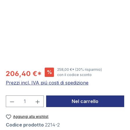
Salta la galleria di immagini
258,00 €*
(20% risparmio)
%
206,40 €*
con il codice sconto
Prezzi incl. IVA piú costi di spedizione
Quantità del prodotto: inserisci la quant
Nel carrello
Aggiungi alla wishlist
Codice prodotto
2214-2