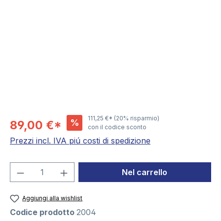
Salta la galleria di immagini
111,25 €*
(20% risparmio)
%
89,00 €*
con il codice sconto
Prezzi incl. IVA piú costi di spedizione
Quantità del prodotto: inserisci la quant
Nel carrello
Aggiungi alla wishlist
Codice prodotto
2004