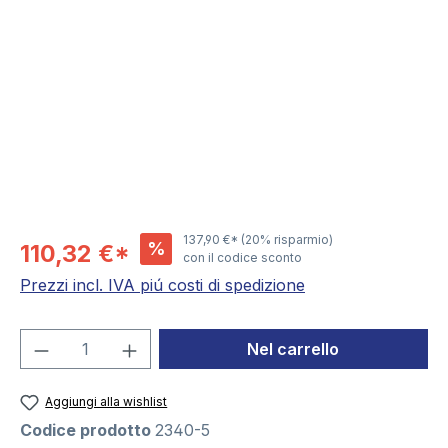
Salta la galleria di immagini
137,90 €*
(20% risparmio)
%
110,32 €*
con il codice sconto
Prezzi incl. IVA piú costi di spedizione
Quantità del prodotto: inserisci la quant
Nel carrello
Aggiungi alla wishlist
Codice prodotto
2340-5