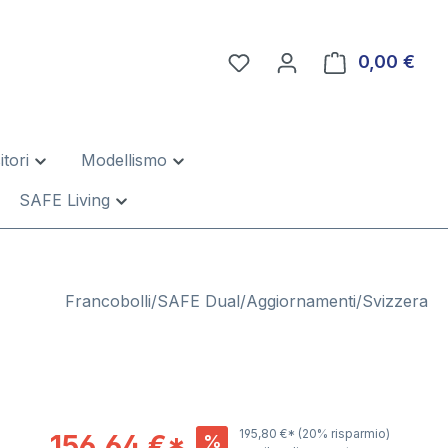
0,00 €
Il c
tori
Modellismo
SAFE Living
Francobolli/SAFE Dual/Aggiornamenti/Svizzera
195,80 €*
(20% risparmio)
156,64 €*
%