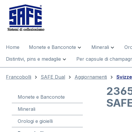
 ricerca
Passa alla navigazione principale
Home
Monete e Banconote
Minerali
Oro
Distintivi, pins e medaglie
Per capsule di champagn
Francobolli
SAFE Dual
Aggiornamenti
Svizze
2365
Monete e Banconote
SAFE
Minerali
Orologi e gioielli
Salta la gal