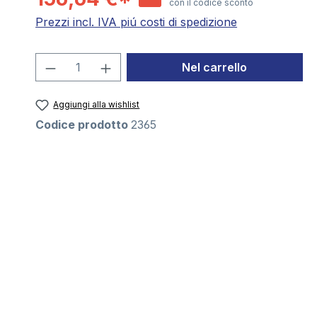
con il codice sconto
Prezzi incl. IVA piú costi di spedizione
Quantità del prodotto: inserisci la 
Nel carrello
Aggiungi alla wishlist
Codice prodotto
2365