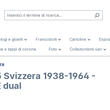
logi e gioielli
Francobolli
Cartoline
Esposi
e e tappi di corona
Foto
Collezionismi vari
ra
 Svizzera 1938-1964 -
 dual
leria di immagini