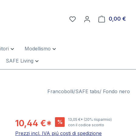
0,00 €
Il c
tori
Modellismo
SAFE Living
Francobolli/SAFE tabs/ Fondo nero
13,05 €*
(20% risparmio)
10,44 €*
%
con il codice sconto
Prezzi incl. IVA piú costi di spedizione