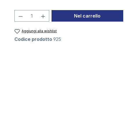
Quantità del prodotto: inserisci la 
Nel carrello
Aggiungi alla wishlist
Codice prodotto
925