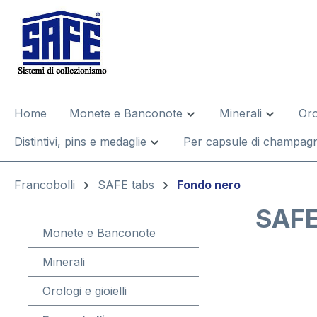
 ricerca
Passa alla navigazione principale
Home
Monete e Banconote
Minerali
Oro
Distintivi, pins e medaglie
Per capsule di champagn
Francobolli
SAFE tabs
Fondo nero
SAFE
Monete e Banconote
Minerali
Salta la gal
Orologi e gioielli