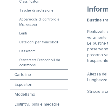
Classificatori
Inform
Tasche di protezione
Apparecchi di controllo e
Bustine tr
Microscopi
Realizzate c
Lenti
veramente b
Cataloghi per francobolli
Le bustine 
preservano
Casseforti
possono veni
Startersets Francobolli da
trasparente
collezione
Altezza del
Cartoline
Lunghezza 
Espositori
Striscie a c
Modellismo
Distintivi, pins e medaglie