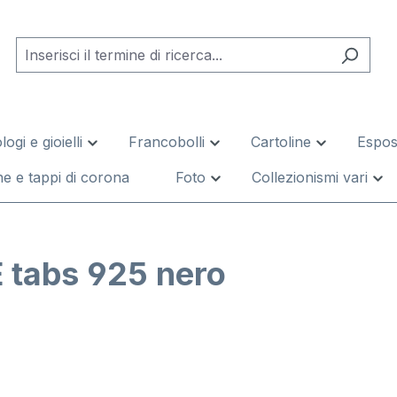
logi e gioielli
Francobolli
Cartoline
Esposi
e e tappi di corona
Foto
Collezionismi vari
 tabs 925 nero
leria di immagini