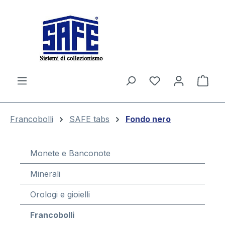
nuto principale
Il c
Francobolli
SAFE tabs
Fondo nero
Monete e Banconote
Minerali
Orologi e gioielli
Francobolli