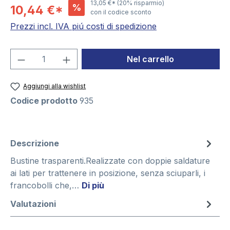
13,05 €*
(20% risparmio)
%
10,44 €*
con il codice sconto
Prezzi incl. IVA piú costi di spedizione
Quantità del prodotto: inserisci la quant
Nel carrello
Aggiungi alla wishlist
Codice prodotto
935
Descrizione
Bustine trasparenti.Realizzate con doppie saldature
ai lati per trattenere in posizione, senza sciuparli, i
francobolli che,…
Di più
Valutazioni