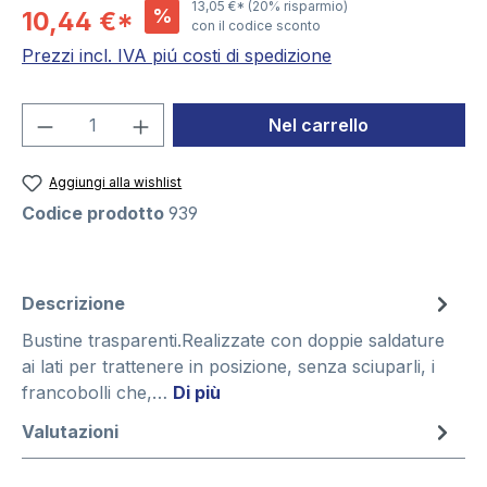
13,05 €*
(20% risparmio)
%
10,44 €*
con il codice sconto
Prezzi incl. IVA piú costi di spedizione
Quantità del prodotto: inserisci la quant
Nel carrello
Aggiungi alla wishlist
Codice prodotto
939
Descrizione
Bustine trasparenti.Realizzate con doppie saldature
ai lati per trattenere in posizione, senza sciuparli, i
francobolli che,…
Di più
Valutazioni