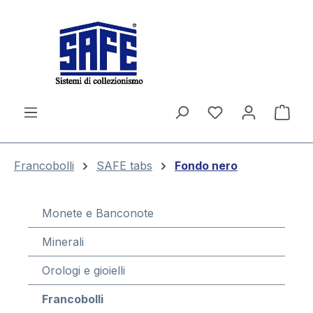
nuto principale
Il c
Francobolli
SAFE tabs
Fondo nero
Monete e Banconote
Minerali
Orologi e gioielli
Francobolli