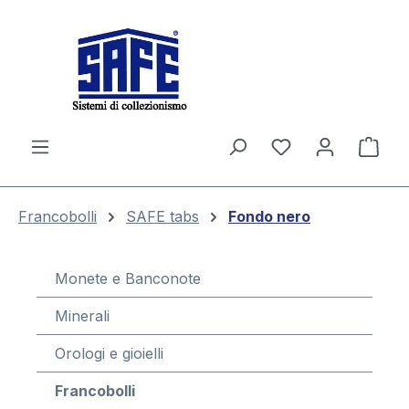
nuto principale
Il c
Francobolli
SAFE tabs
Fondo nero
Monete e Banconote
Minerali
Orologi e gioielli
Francobolli