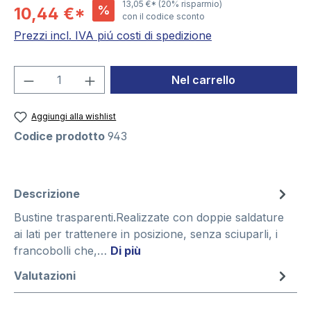
13,05 €*
(20% risparmio)
%
10,44 €*
con il codice sconto
Prezzi incl. IVA piú costi di spedizione
Quantità del prodotto: inserisci la quant
Nel carrello
Aggiungi alla wishlist
Codice prodotto
943
Descrizione
Bustine trasparenti.Realizzate con doppie saldature
ai lati per trattenere in posizione, senza sciuparli, i
francobolli che,…
Di più
Valutazioni