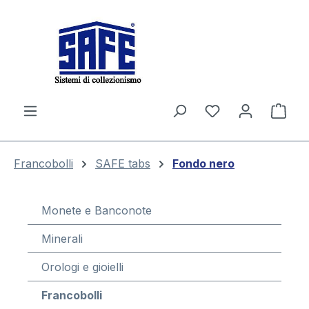
nuto principale
Il c
Francobolli
SAFE tabs
Fondo nero
Monete e Banconote
Minerali
Orologi e gioielli
Francobolli