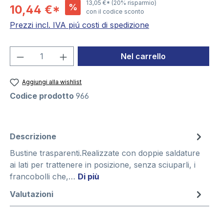
13,05 €*
(20% risparmio)
%
10,44 €*
con il codice sconto
Prezzi incl. IVA piú costi di spedizione
Quantità del prodotto: inserisci la quant
Nel carrello
Aggiungi alla wishlist
Codice prodotto
966
Descrizione
Bustine trasparenti.Realizzate con doppie saldature
ai lati per trattenere in posizione, senza sciuparli, i
francobolli che,…
Di più
Valutazioni