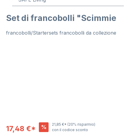
Set di francobolli "Scimmie
francobolli/Startersets francobolli da collezione
Salta la galleria di immagini
21,85 €*
(20% risparmio)
%
17,48 €*
con il codice sconto