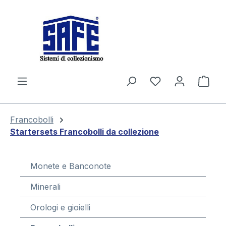
nuto principale
Il c
Francobolli
Startersets Francobolli da collezione
Monete e Banconote
Minerali
Orologi e gioielli