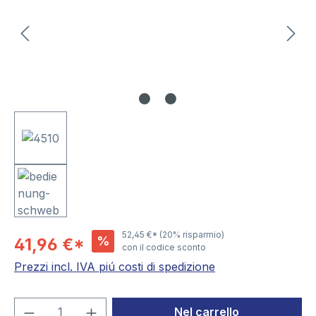
52,45 €*
(20% risparmio)
%
41,96 €*
con il codice sconto
Prezzi incl. IVA piú costi di spedizione
Quantità del prodotto: inserisci la quant
Nel carrello