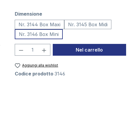
Seleziona
Dimensione
Nr. 3144 Box Maxi
Nr. 3145 Box Midi
Nr. 3146 Box Mini
Quantità del prodotto: inserisci la 
Nel carrello
Aggiungi alla wishlist
Codice prodotto
3146