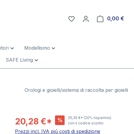
0,00 €
Il c
tori
Modellismo
SAFE Living
Orologi e gioielli/sistema di raccolta per gioielli
25,35 €*
(20% risparmio)
20,28 €*
%
con il codice sconto
Prezzi incl. IVA piú costi di spedizione