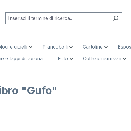
logi e gioielli
Francobolli
Cartoline
Esposi
e e tappi di corona
Foto
Collezionismi vari
libro "Gufo"
leria di immagini