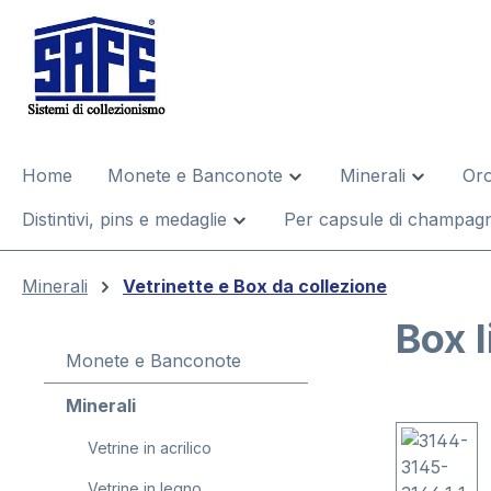
 ricerca
Passa alla navigazione principale
Home
Monete e Banconote
Minerali
Oro
Distintivi, pins e medaglie
Per capsule di champagn
Minerali
Vetrinette e Box da collezione
Box 
Monete e Banconote
Minerali
Salta la gal
Vetrine in acrilico
Vetrine in legno