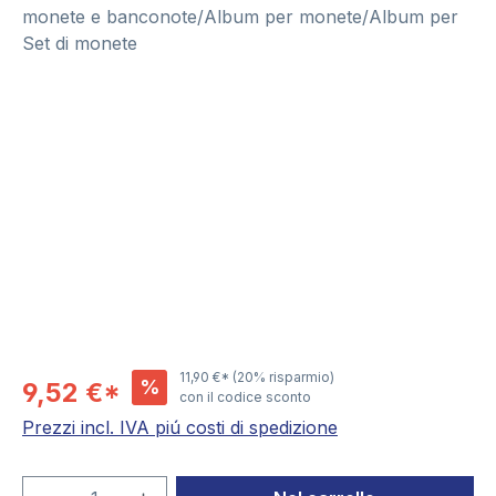
monete e banconote/Album per monete/Album per
Set di monete
Salta la galleria di immagini
11,90 €*
(20% risparmio)
%
9,52 €*
con il codice sconto
Prezzi incl. IVA piú costi di spedizione
Quantità del prodotto: inserisci la quant