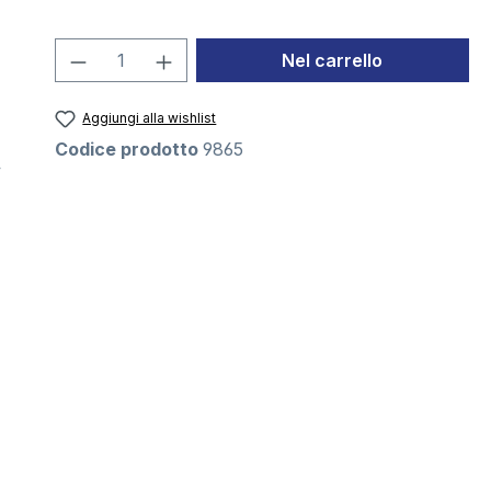
Quantità del prodotto: inserisci la 
Nel carrello
Aggiungi alla wishlist
Codice prodotto
9865