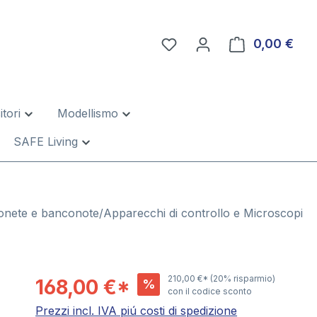
0,00 €
Il c
tori
Modellismo
SAFE Living
nete e banconote/Apparecchi di controllo e Microscopi
210,00 €*
(20% risparmio)
168,00 €*
%
con il codice sconto
Prezzi incl. IVA piú costi di spedizione