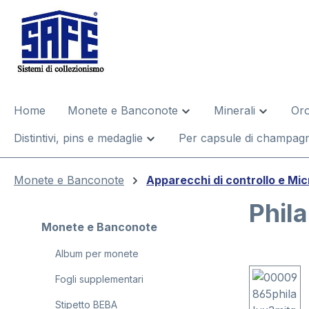
 ricerca
Passa alla navigazione principale
Home
Monete e Banconote
Minerali
Oro
Distintivi, pins e medaglie
Per capsule di champagn
Monete e Banconote
Apparecchi di controllo e Mi
Phil
Monete e Banconote
Album per monete
Salta la gal
Fogli supplementari
Stipetto BEBA