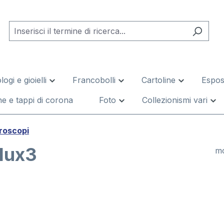
logi e gioielli
Francobolli
Cartoline
Esposi
e e tappi di corona
Foto
Collezionismi vari
croscopi
alux3
mo
leria di immagini