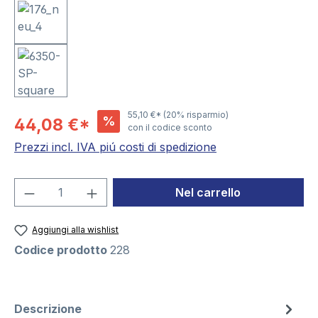
55,10 €*
(20% risparmio)
%
44,08 €*
con il codice sconto
Prezzi incl. IVA piú costi di spedizione
Quantità del prodotto: inserisci la quant
Nel carrello
Aggiungi alla wishlist
Codice prodotto
228
Descrizione