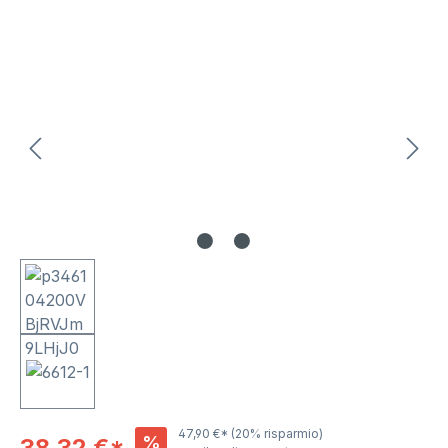
Salta la galleria di immagini
47,90 €*
(20% risparmio)
%
38,32 €*