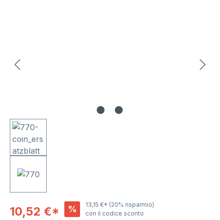
Salta la galleria di immagini
13,15 €*
(20% risparmio)
%
10,52 €*
con il codice sconto