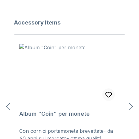
Salta la galleria dei prodotti
Accessory Items
Album "Coin" per monete
Con cornici portamoneta brevettate- da
40 anni sul mercato- ottima qualitá