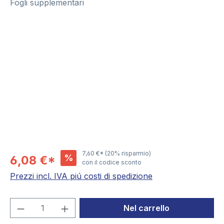
Fogli supplementari
Salta la galleria di immagini
7,60 €*
(20% risparmio)
%
6,08 €*
con il codice sconto
Prezzi incl. IVA piú costi di spedizione
Quantità del prodotto: inserisci la quant
Nel carrello