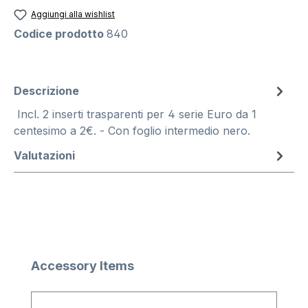
Aggiungi alla wishlist
Codice prodotto
840
Descrizione
Incl. 2 inserti trasparenti per 4 serie Euro da 1
centesimo a 2€. - Con foglio intermedio nero.
Valutazioni
Salta la galleria dei prodotti
Accessory Items