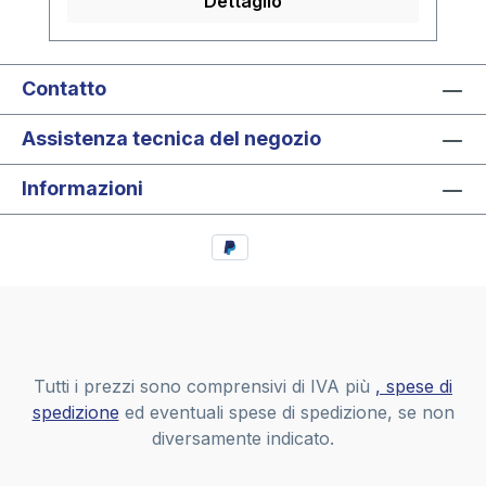
Dettaglio
entrambi i lati- grande capienza.Nr. 864
Coin-Combi completo di 4 fogli (1x
Cod.art. 812, 820, 830, 848 per 110
monete) Nr. 709-5 Album Coin-Combi
Contatto
senza fogli
Assistenza tecnica del negozio
Informazioni
Tutti i prezzi sono comprensivi di IVA più
, spese di
spedizione
ed eventuali spese di spedizione, se non
diversamente indicato.