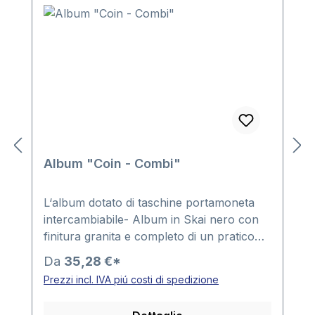
Album "Coin - Combi"
L‘album dotato di taschine portamoneta
intercambiabile- Album in Skai nero con
finitura granita e completo di un pratico
meccanismo ad 11 anelli- introdurre la
Da
35,28 €*
moneta nella taschina ed inserile la
Prezzi incl. IVA piú costi di spedizione
taschina in un riquadro del foglio-
consente di ammirare la moneta su