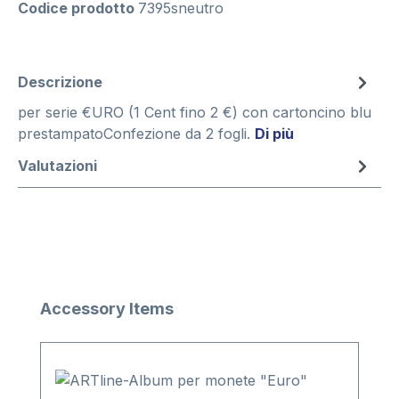
Codice prodotto
7395sneutro
Descrizione
per serie €URO (1 Cent fino 2 €) con cartoncino blu
prestampatoConfezione da 2 fogli.
Di più
Valutazioni
Salta la galleria dei prodotti
Accessory Items