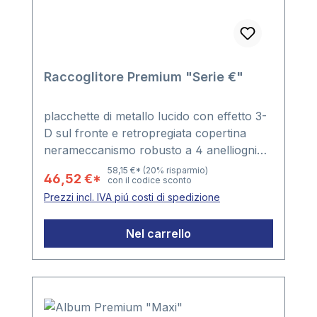
Raccoglitore Premium "Serie €"
placchette di metallo lucido con effetto 3-
D sul fronte e retropregiata copertina
nerameccanismo robusto a 4 anelliogni
raccoglitore é dodato di adesivi sticker
58,15 €*
(20% risparmio)
46,52 €*
con il codice sconto
bandiere, date ecc.ampilabiletutti i fogli
Prezzi incl. IVA piú costi di spedizione
sono dotati di tasche per l‘inserimento di
monete e di divisori in cartoncino blu
Nel carrello
prestampatoformato raccoglitore ca. 235
x 265 x 45 mm Con 5 fogli per 25 serie €
complete ( da 1 centesimo a 2 Euro) e
fogli prestampati a colori. Per tutti i paesi
dell‘Euro attuali e futuri.