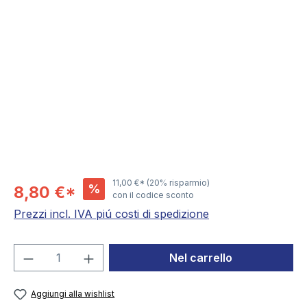
Salta la galleria di immagini
11,00 €*
(20% risparmio)
%
8,80 €*
con il codice sconto
Prezzi incl. IVA piú costi di spedizione
Quantità del prodotto: inserisci la quant
Nel carrello
Aggiungi alla wishlist