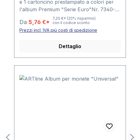
e 1 cartoncino prestampato a colori per
l'album Premium "Serie Euro"Nr. 7340-1:
Belgio, Germania, Finlandia, Francia,
7,20 €*
(20% risparmio)
Da
5,76 €*
con il codice sconto
GreciaNr. 7340-2: Irlanda, Italia,
Prezzi incl. IVA piú costi di spedizione
Lussemburgo, Monaco, OlandaNr. 7340-
3: Austria, Portogallo, San Marino,
Dettaglio
Spagna, VaticanoNr. 7340-4: Slovenia,
Malta, Cipro, Slovacchia, EstoniaNr.
7340-5: Andorra, Lettonia, Lituania,
BulgariaNr. 7395s: 2 Fogli neutri per 2 x 5
serie Euro