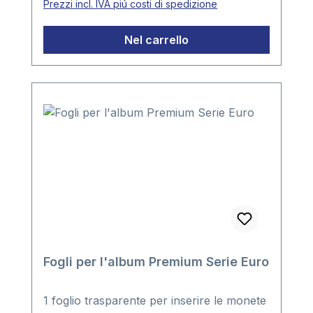
Prezzi incl. IVA piú costi di spedizione
di adesivi sticker bandiere, date
ecc.formato raccoglitore ca. 235 x 265 x
Nel carrello
45 mm
Fogli per l'album Premium Serie Euro
1 foglio trasparente per inserire le monete