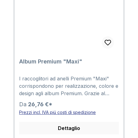
Album Premium "Maxi"
I raccoglitori ad anelli Premium "Maxi"
corrispondono per realizzazione, colore e
design agli album Premium. Grazie al
dorso di piú di 70 mm hanno una grande
Da
26,76 €*
capacità e sono l'album ideale, anche per
Prezzi incl. IVA piú costi di spedizione
i set di monete o per la collezione in
rapida crescita.I raccoglitori ad anelli sono
Dettaglio
senza contenuto, metti insieme il tuo
album. Meccanismo a 4 anelli