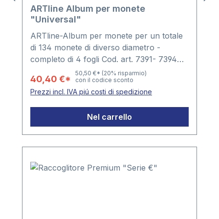
ARTline Album per monete
"Universal"
ARTline-Album per monete per un totale
di 134 monete di diverso diametro -
completo di 4 fogli Cod. art. 7391- 7394
con taschine portamonete integrate in
50,50 €*
(20% risparmio)
40,40 €*
con il codice sconto
plastica libera da ammorbidenti - Con
Prezzi incl. IVA piú costi di spedizione
foglio intermedio nero - ampliabileFormato
album: 240 x 275 x 45 mm
Nel carrello