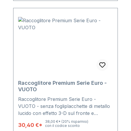
Raccoglitore Premium Serie Euro -
VUOTO
Raccoglitore Premium Serie Euro -
VUOTO - senza fogliplacchette di metallo
lucido con effetto 3-D sul fronte e
retropregiata copertina nerameccanismo
38,00 €*
(20% risparmio)
30,40 €*
con il codice sconto
robusto a 4 anelliil raccoglitore é dodato