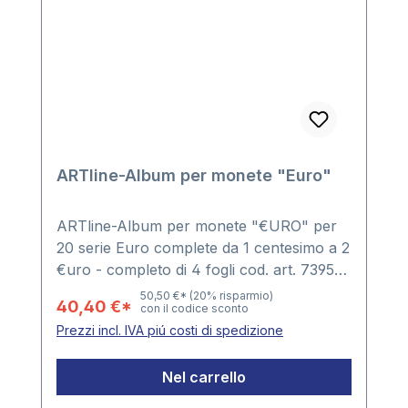
ARTline-Album per monete "Euro"
ARTline-Album per monete "€URO" per
20 serie Euro complete da 1 centesimo a 2
€uro - completo di 4 fogli cod. art. 7395
(con taschine portamonete integrate) -
50,50 €*
(20% risparmio)
40,40 €*
con il codice sconto
Con foglio intermedio nero -
Prezzi incl. IVA piú costi di spedizione
ampliabileFormato album: 240 x 275 x 45
mm
Nel carrello