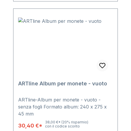
placchetta in metallo lucido in rilievo sul
coperchio e sul retro tutti i fogli
supplementari Premium si inseriscono
negli album Dimensioni: 23,5 x 26,5 x 8
cm
ARTline Album per monete - vuoto
ARTline-Album per monete - vuoto -
senza fogli Formato album: 240 x 275 x
45 mm
38,00 €*
(20% risparmio)
30,40 €*
con il codice sconto