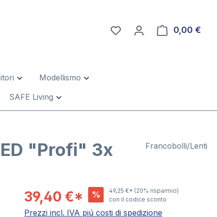
0,00 €
Il c
tori
Modellismo
SAFE Living
LED "Profi" 3x
Francobolli/Lenti
49,25 €*
(20% risparmio)
39,40 €*
%
con il codice sconto
Prezzi incl. IVA piú costi di spedizione