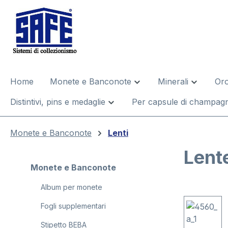
 ricerca
Passa alla navigazione principale
Home
Monete e Banconote
Minerali
Oro
Distintivi, pins e medaglie
Per capsule di champagn
Monete e Banconote
Lenti
Lent
Monete e Banconote
Album per monete
Salta la gal
Fogli supplementari
Stipetto BEBA