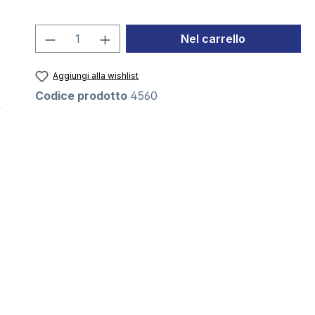
Quantità del prodotto: inserisci la 
Nel carrello
Aggiungi alla wishlist
Codice prodotto
4560