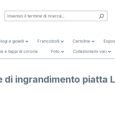
logi e gioielli
Francobolli
Cartoline
Esposi
e e tappi di corona
Foto
Collezionismi vari
e di ingrandimento piatta 
leria di immagini