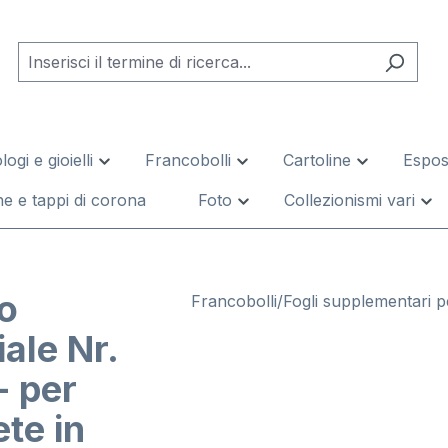
logi e gioielli
Francobolli
Cartoline
Esposi
e e tappi di corona
Foto
Collezionismi vari
io
Francobolli/Fogli supplementari p
ale Nr.
- per
te in