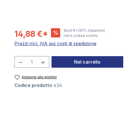
18,60 €*
(20% risparmio)
14,88 €*
%
con il codice sconto
Prezzi incl. IVA piú costi di spedizione
Quantità del prodotto: inserisci la 
Nel carrello
Aggiungi alla wishlist
Codice prodotto
434