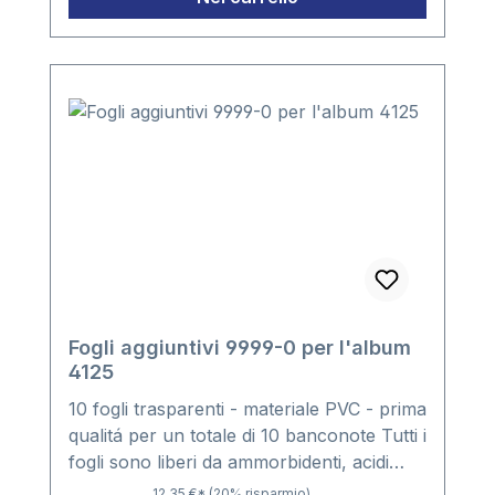
Fogli aggiuntivi 9999-0 per l'album
4125
10 fogli trasparenti - materiale PVC - prima
qualitá per un totale di 10 banconote Tutti i
fogli sono liberi da ammorbidenti, acidi
ecc.Formato foglio: ca. 200 x 250 mm con
12,35 €*
(20% risparmio)