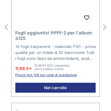
Fogli aggiuntivi 9999-2 per l'album
4125
10 fogli trasparenti - materiale PVC - prima
qualitá per un totale di 20 banconote Tutti
i fogli sono liberi da ammorbidenti, acidi
ecc.Formato foglio: ca. 200 x 250 mm con
12,35 €*
(20% risparmio)
9,88 €*
con il codice sconto
due tasche Formato tasca ca. 182 x 125
Prezzi incl. IVA piú costi di spedizione
mm (tasca sopra) 182 x 119 mm (tasca
sotto) Lato in alto aperto Confezione da
Nel carrello
10 fogli