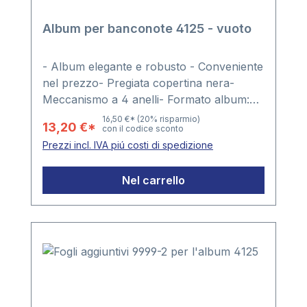
Album per banconote 4125 - vuoto
- Album elegante e robusto - Conveniente
nel prezzo- Pregiata copertina nera-
Meccanismo a 4 anelli- Formato album:
ca. 235 x 265 x 45 mm
16,50 €*
(20% risparmio)
13,20 €*
con il codice sconto
Prezzi incl. IVA piú costi di spedizione
Nel carrello