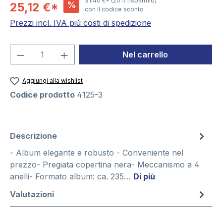
31,40 €*
(20% risparmio)
%
25,12 €*
con il codice sconto
Prezzi incl. IVA piú costi di spedizione
Quantità del prodotto: inserisci la quant
Nel carrello
Aggiungi alla wishlist
Codice prodotto
4125-3
Descrizione
- Album elegante e robusto - Conveniente nel
prezzo- Pregiata copertina nera- Meccanismo a 4
anelli- Formato album: ca. 235…
Di più
Valutazioni