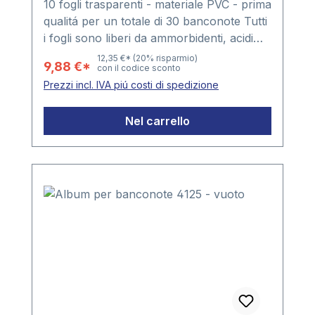
10 fogli trasparenti - materiale PVC - prima
qualitá per un totale di 30 banconote Tutti
i fogli sono liberi da ammorbidenti, acidi
ecc.Formato foglio: ca. 200 x 250 mm con
12,35 €*
(20% risparmio)
9,88 €*
con il codice sconto
3 tasche Formato tasca ca. 182 x 80 mm
Prezzi incl. IVA piú costi di spedizione
Lato in alto apertoConfezione da 10 fogli
Nel carrello