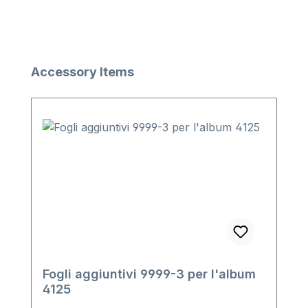
Salta la galleria dei prodotti
Accessory Items
Fogli aggiuntivi 9999-3 per l'album
4125