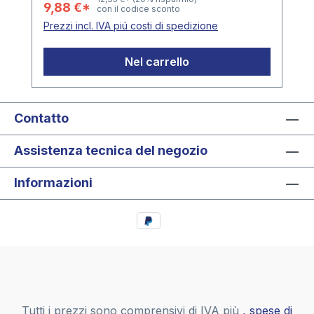
9,88 €*
con il codice sconto
una tasca Formato tasca ca. 182 x 248
Prezzi incl. IVA piú costi di spedizione
mm Lato in alto aperto Confezione da 10
fogli
Nel carrello
Contatto
Assistenza tecnica del negozio
Informazioni
Tutti i prezzi sono comprensivi di IVA più
, spese di