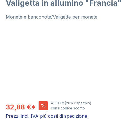
Valigetta in allumino "Francia"
Monete e banconote/Valigette per monete
Salta la galleria di immagini
41,10 €*
(20% risparmio)
%
32,88 €*
con il codice sconto
Prezzi incl. IVA piú costi di spedizione