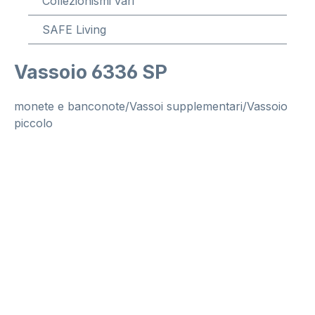
Collezionismi vari
SAFE Living
Vassoio 6336 SP
monete e banconote/Vassoi supplementari/Vassoio
piccolo
Salta la galleria di immagini