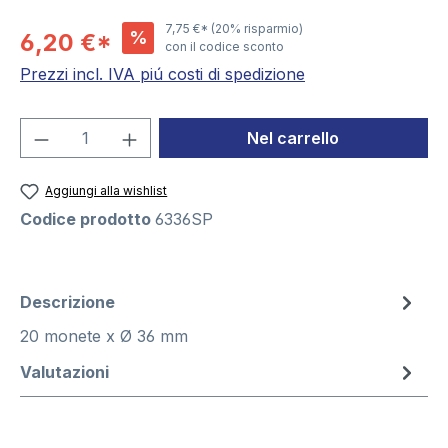
7,75 €*
(20% risparmio)
%
6,20 €*
con il codice sconto
Prezzi incl. IVA piú costi di spedizione
Quantità del prodotto: inserisci la quant
Nel carrello
Aggiungi alla wishlist
Codice prodotto
6336SP
Descrizione
20 monete x Ø 36 mm
Valutazioni