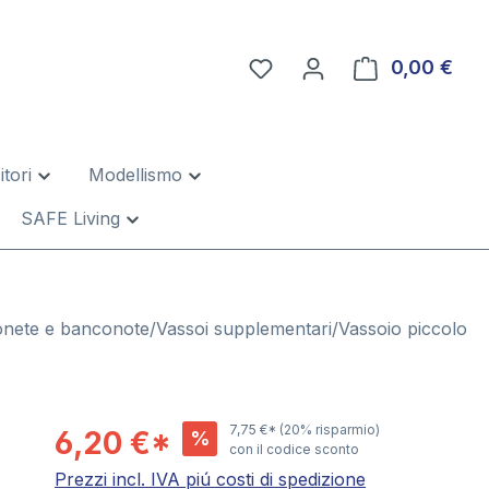
0,00 €
Il c
tori
Modellismo
SAFE Living
nete e banconote/Vassoi supplementari/Vassoio piccolo
7,75 €*
(20% risparmio)
6,20 €*
%
con il codice sconto
Prezzi incl. IVA piú costi di spedizione