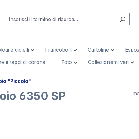
logi e gioielli
Francobolli
Cartoline
Esposi
e e tappi di corona
Foto
Collezionismi vari
io "Piccolo"
oio 6350 SP
mo
leria di immagini