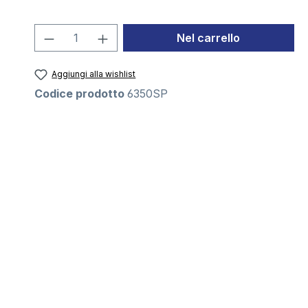
Quantità del prodotto: inserisci la 
Nel carrello
Aggiungi alla wishlist
Codice prodotto
6350SP