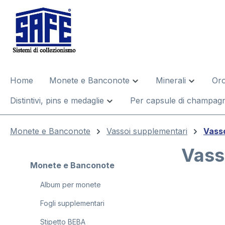
 ricerca
Passa alla navigazione principale
Home
Monete e Banconote
Minerali
Oro
Distintivi, pins e medaglie
Per capsule di champagn
Monete e Banconote
Vassoi supplementari
Vasso
Vass
Monete e Banconote
Album per monete
Salta la gal
Fogli supplementari
Stipetto BEBA