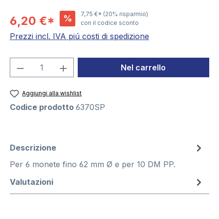
7,75 €*
(20% risparmio)
%
6,20 €*
con il codice sconto
Prezzi incl. IVA piú costi di spedizione
Quantità del prodotto: inserisci la quant
Nel carrello
Aggiungi alla wishlist
Codice prodotto
6370SP
Descrizione
Per 6 monete fino 62 mm Ø e per 10 DM PP.
Valutazioni