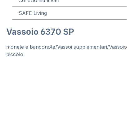
Collezionismi vari
SAFE Living
Vassoio 6370 SP
monete e banconote/Vassoi supplementari/Vassoio
piccolo
Salta la galleria di immagini