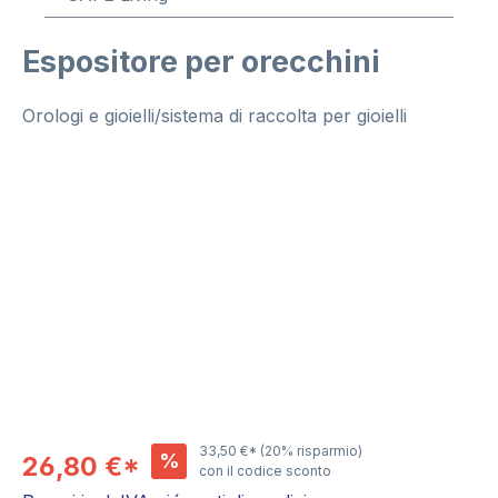
Espositore per orecchini
Orologi e gioielli/sistema di raccolta per gioielli
Salta la galleria di immagini
33,50 €*
(20% risparmio)
%
26,80 €*
con il codice sconto